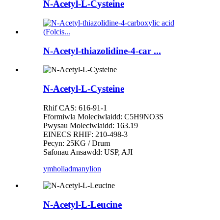
N-Acetyl-L-Cysteine
N-Acetyl-thiazolidine-4-car ...
N-Acetyl-L-Cysteine
Rhif CAS: 616-91-1
Fformiwla Moleciwlaidd: C5H9NO3S
Pwysau Moleciwlaidd: 163.19
EINECS RHIF: 210-498-3
Pecyn: 25KG / Drum
Safonau Ansawdd: USP, AJI
ymholiad
manylion
N-Acetyl-L-Leucine