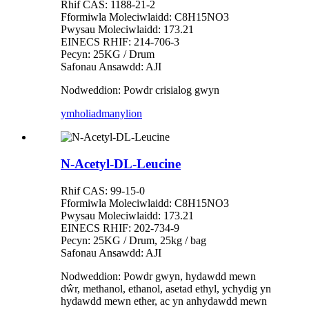
Rhif CAS: 1188-21-2
Fformiwla Moleciwlaidd: C8H15NO3
Pwysau Moleciwlaidd: 173.21
EINECS RHIF: 214-706-3
Pecyn: 25KG / Drum
Safonau Ansawdd: AJI
Nodweddion: Powdr crisialog gwyn
ymholiad
manylion
N-Acetyl-DL-Leucine
Rhif CAS: 99-15-0
Fformiwla Moleciwlaidd: C8H15NO3
Pwysau Moleciwlaidd: 173.21
EINECS RHIF: 202-734-9
Pecyn: 25KG / Drum, 25kg / bag
Safonau Ansawdd: AJI
Nodweddion: Powdr gwyn, hydawdd mewn
dŵr, methanol, ethanol, asetad ethyl, ychydig yn
hydawdd mewn ether, ac yn anhydawdd mewn