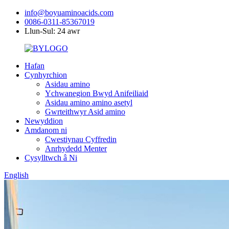
info@boyuaminoacids.com
0086-0311-85367019
Llun-Sul: 24 awr
Hafan
Cynhyrchion
Asidau amino
Ychwanegion Bwyd Anifeiliaid
Asidau amino amino asetyl
Gwrteithwyr Asid amino
Newyddion
Amdanom ni
Cwestiynau Cyffredin
Anrhydedd Menter
Cysylltwch â Ni
English