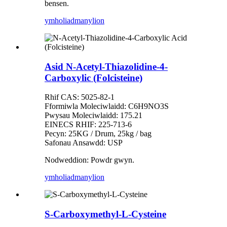
bensen.
ymholiad
manylion
Asid N-Acetyl-Thiazolidine-4-
Carboxylic (Folcisteine)
Rhif CAS: 5025-82-1
Fformiwla Moleciwlaidd: C6H9NO3S
Pwysau Moleciwlaidd: 175.21
EINECS RHIF: 225-713-6
Pecyn: 25KG / Drum, 25kg / bag
Safonau Ansawdd: USP
Nodweddion: Powdr gwyn.
ymholiad
manylion
S-Carboxymethyl-L-Cysteine