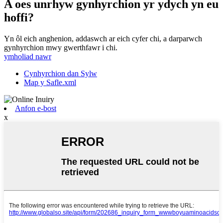
A oes unrhyw gynhyrchion yr ydych yn eu
hoffi?
Yn ôl eich anghenion, addaswch ar eich cyfer chi, a darparwch
gynhyrchion mwy gwerthfawr i chi.
ymholiad nawr
Cynhyrchion dan Sylw
Map y Safle.xml
Anfon e-bost
x