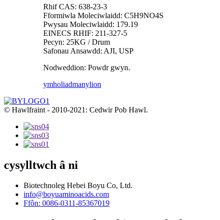
Rhif CAS: 638-23-3
Fformiwla Moleciwlaidd: C5H9NO4S
Pwysau Moleciwlaidd: 179.19
EINECS RHIF: 211-327-5
Pecyn: 25KG / Drum
Safonau Ansawdd: AJI, USP
Nodweddion: Powdr gwyn.
ymholiad
manylion
© Hawlfraint - 2010-2021: Cedwir Pob Hawl.
cysylltwch â ni
Biotechnoleg Hebei Boyu Co, Ltd.
info@boyuaminoacids.com
Ffôn: 0086-0311-85367019